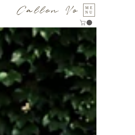
Callen Vo
ME
NU